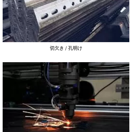
切欠き / 孔明け