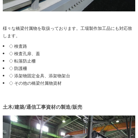
様々な橋梁付属物を取扱っております。工場製作加工品にも対応致
します。
◇ 検査路
◇ 検査孔扉、蓋
◇ 転落防止柵
◇ 防護柵
◇ 添架物固定金具、添架物架台
◇ その他の橋梁付属物資材
土木/建築/通信工事資材の製造/販売