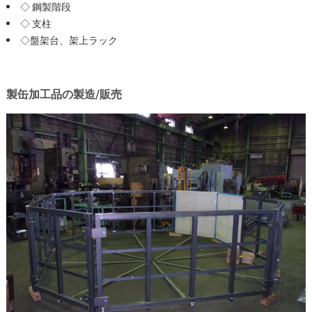
◇ 鋼製階段
◇ 支柱
◇盤架台、架上ラック
製缶加工品の製造/販売